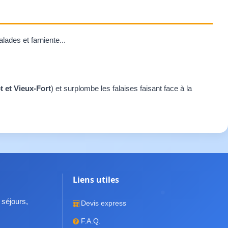
lades et farniente...
 et Vieux-Fort
) et surplombe les falaises faisant face à la
Liens utiles
 séjours,
Devis express
F.A.Q.