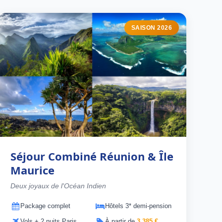
SAISON 2026
Séjour Combiné Réunion & Île
Maurice
Deux joyaux de l'Océan Indien
Package complet
Hôtels 3* demi-pension
Vols + 2 nuits Paris
À partir de
3 385 €