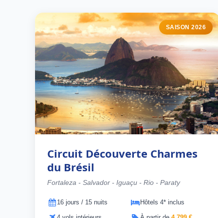
SAISON 2026
Circuit Découverte Charmes
du Brésil
Fortaleza - Salvador - Iguaçu - Rio - Paraty
16 jours / 15 nuits
Hôtels 4* inclus
4 vols intérieurs
À partir de
4 799 €