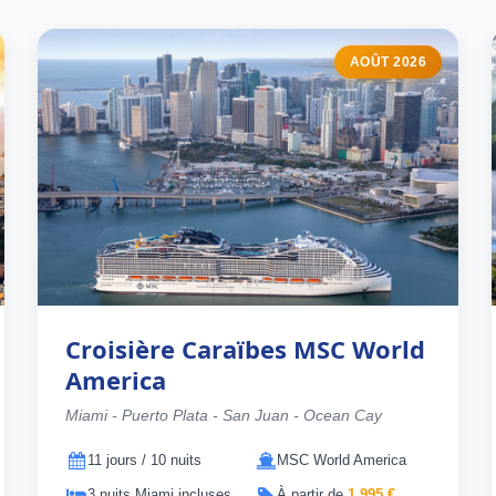
AOÛT 2026
Croisière Caraïbes MSC World
America
Miami - Puerto Plata - San Juan - Ocean Cay
11 jours / 10 nuits
MSC World America
3 nuits Miami incluses
À partir de
1 995 €