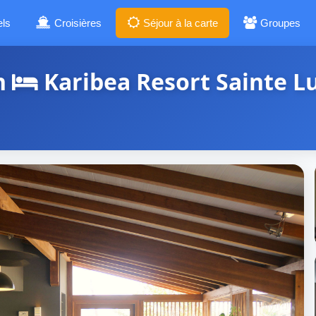
els
Croisières
Séjour à la carte
Groupes
ch
Karibea Resort Sainte L