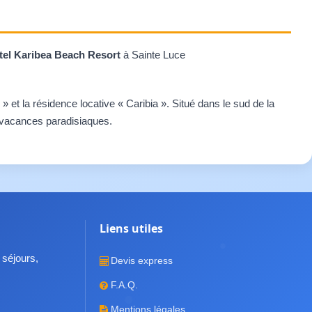
ôtel Karibea Beach Resort
à Sainte Luce
» et la résidence locative « Caribia ». Situé dans le sud de la
s vacances paradisiaques.
Liens utiles
 séjours,
Devis express
F.A.Q.
Mentions légales