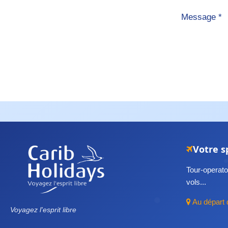
Message *
Votre s
Tour-operator
vols...
Au départ 
Voyagez l'esprit libre