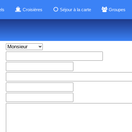
els
Croisières
Séjour à la carte
Groupes